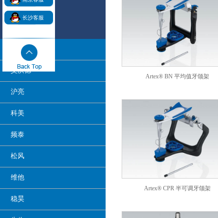
长沙客服
阿曼吉尔巴赫
艾沃德
Artex® BN 平均值牙颌架
沪亮
科美
频泰
松风
维他
Artex® CPR 半可调牙颌架
稳昊