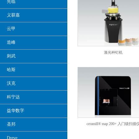
先临
义获嘉
云甲
造峰
激光种钉机
则武
哈斯
沃克
科宁达
益华数字
ceramill® map 200+ 入门级扫描
圣邦
Dreve