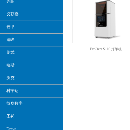
先临
义获嘉
云甲
造峰
EvoDent S110 打印机
则武
哈斯
沃克
科宁达
益华数字
圣邦
Dreve