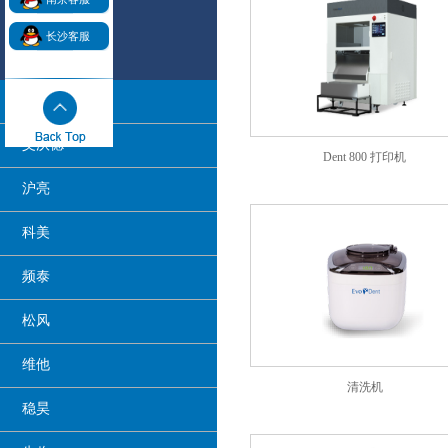
长沙客服
阿曼吉尔巴赫
艾沃德
Dent 800 打印机
沪亮
科美
频泰
松风
维他
清洗机
稳昊