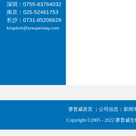
深圳：0755-83764032
南京：025-52461753
长沙：0731-85206629
kingdom@szsuperway.com
赛普威首页
|
公司信息
|
新闻
Copyright ©2005 - 202