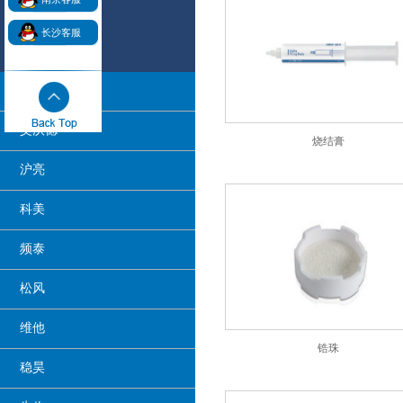
长沙客服
阿曼吉尔巴赫
艾沃德
烧结膏
沪亮
科美
频泰
松风
维他
锆珠
稳昊