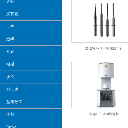
先临
义获嘉
云甲
造峰
爱迪特AV-D5 氧化锆车针
则武
哈斯
沃克
科宁达
益华数字
科美CFP-100烤瓷炉
圣邦
Dreve