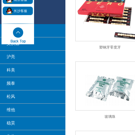
长沙客服
阿曼吉尔巴赫
艾沃德
塑钢牙零度牙
沪亮
科美
频泰
松风
维他
玻璃珠
稳昊