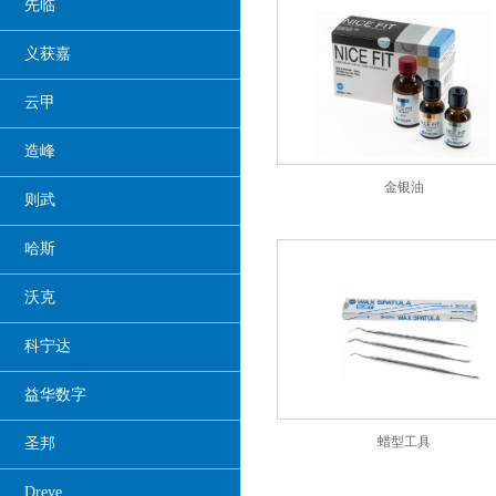
先临
义获嘉
云甲
造峰
金银油
则武
哈斯
沃克
科宁达
益华数字
蜡型工具
圣邦
Dreve